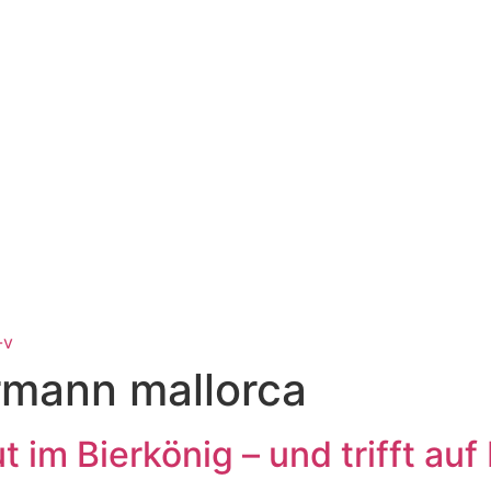
-v
rmann mallorca
t im Bierkönig – und trifft au