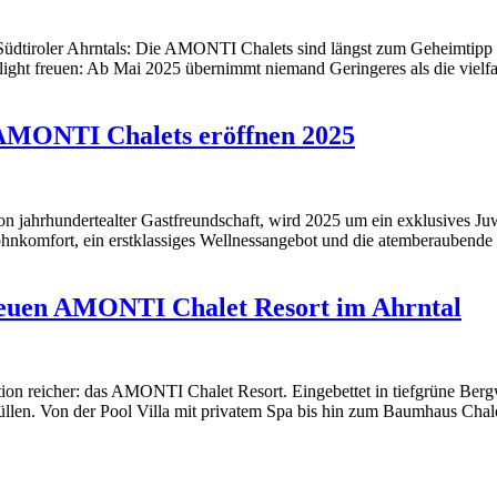
s Südtiroler Ahrntals: Die AMONTI Chalets sind längst zum Geheimtip
hlight freuen: Ab Mai 2025 übernimmt niemand Geringeres als die vielf
: AMONTI Chalets eröffnen 2025
 von jahrhundertealter Gastfreundschaft, wird 2025 um ein exklusives
Wohnkomfort, ein erstklassiges Wellnessangebot und die atemberaubend
 neuen AMONTI Chalet Resort im Ahrntal
ktion reicher: das AMONTI Chalet Resort. Eingebettet in tiefgrüne Ber
llen. Von der Pool Villa mit privatem Spa bis hin zum Baumhaus Chalet