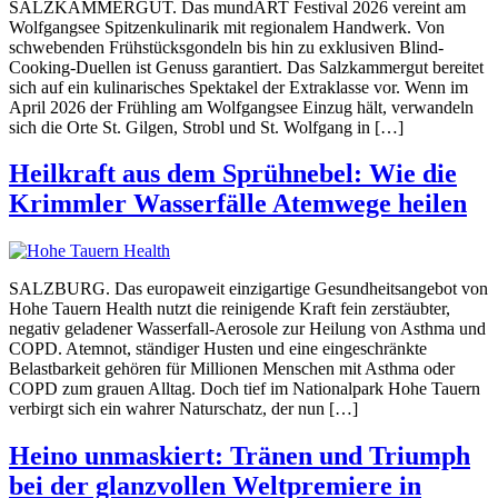
SALZKAMMERGUT. Das mundART Festival 2026 vereint am
Wolfgangsee Spitzenkulinarik mit regionalem Handwerk. Von
schwebenden Frühstücksgondeln bis hin zu exklusiven Blind-
Cooking-Duellen ist Genuss garantiert. Das Salzkammergut bereitet
sich auf ein kulinarisches Spektakel der Extraklasse vor. Wenn im
April 2026 der Frühling am Wolfgangsee Einzug hält, verwandeln
sich die Orte St. Gilgen, Strobl und St. Wolfgang in […]
Heilkraft aus dem Sprühnebel: Wie die
Krimmler Wasserfälle Atemwege heilen
SALZBURG. Das europaweit einzigartige Gesundheitsangebot von
Hohe Tauern Health nutzt die reinigende Kraft fein zerstäubter,
negativ geladener Wasserfall-Aerosole zur Heilung von Asthma und
COPD. Atemnot, ständiger Husten und eine eingeschränkte
Belastbarkeit gehören für Millionen Menschen mit Asthma oder
COPD zum grauen Alltag. Doch tief im Nationalpark Hohe Tauern
verbirgt sich ein wahrer Naturschatz, der nun […]
Heino unmaskiert: Tränen und Triumph
bei der glanzvollen Weltpremiere in