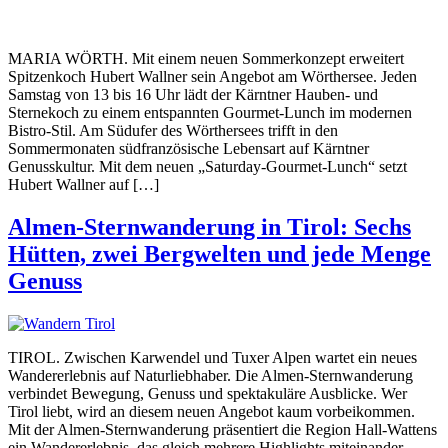
MARIA WÖRTH. Mit einem neuen Sommerkonzept erweitert
Spitzenkoch Hubert Wallner sein Angebot am Wörthersee. Jeden
Samstag von 13 bis 16 Uhr lädt der Kärntner Hauben- und
Sternekoch zu einem entspannten Gourmet-Lunch im modernen
Bistro-Stil. Am Südufer des Wörthersees trifft in den
Sommermonaten südfranzösische Lebensart auf Kärntner
Genusskultur. Mit dem neuen „Saturday-Gourmet-Lunch“ setzt
Hubert Wallner auf […]
Almen-Sternwanderung in Tirol: Sechs
Hütten, zwei Bergwelten und jede Menge
Genuss
TIROL. Zwischen Karwendel und Tuxer Alpen wartet ein neues
Wandererlebnis auf Naturliebhaber. Die Almen-Sternwanderung
verbindet Bewegung, Genuss und spektakuläre Ausblicke. Wer
Tirol liebt, wird an diesem neuen Angebot kaum vorbeikommen.
Mit der Almen-Sternwanderung präsentiert die Region Hall-Wattens
ein Wandererlebnis, das gleich mehrere Highlights miteinander