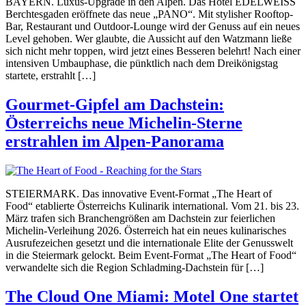
BAYERN. Luxus-Upgrade in den Alpen. Das Hotel EDELWEISS
Berchtesgaden eröffnete das neue „PANO“. Mit stylisher Rooftop-
Bar, Restaurant und Outdoor-Lounge wird der Genuss auf ein neues
Level gehoben. Wer glaubte, die Aussicht auf den Watzmann ließe
sich nicht mehr toppen, wird jetzt eines Besseren belehrt! Nach einer
intensiven Umbauphase, die pünktlich nach dem Dreikönigstag
startete, erstrahlt […]
Gourmet-Gipfel am Dachstein:
Österreichs neue Michelin-Sterne
erstrahlen im Alpen-Panorama
STEIERMARK. Das innovative Event-Format „The Heart of
Food“ etablierte Österreichs Kulinarik international. Vom 21. bis 23.
März trafen sich Branchengrößen am Dachstein zur feierlichen
Michelin-Verleihung 2026. Österreich hat ein neues kulinarisches
Ausrufezeichen gesetzt und die internationale Elite der Genusswelt
in die Steiermark gelockt. Beim Event-Format „The Heart of Food“
verwandelte sich die Region Schladming-Dachstein für […]
The Cloud One Miami: Motel One startet