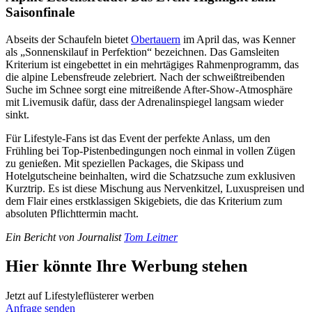
Saisonfinale
Abseits der Schaufeln bietet
Obertauern
im April das, was Kenner
als „Sonnenskilauf in Perfektion“ bezeichnen. Das Gamsleiten
Kriterium ist eingebettet in ein mehrtägiges Rahmenprogramm, das
die alpine Lebensfreude zelebriert. Nach der schweißtreibenden
Suche im Schnee sorgt eine mitreißende After-Show-Atmosphäre
mit Livemusik dafür, dass der Adrenalinspiegel langsam wieder
sinkt.
Für Lifestyle-Fans ist das Event der perfekte Anlass, um den
Frühling bei Top-Pistenbedingungen noch einmal in vollen Zügen
zu genießen. Mit speziellen Packages, die Skipass und
Hotelgutscheine beinhalten, wird die Schatzsuche zum exklusiven
Kurztrip. Es ist diese Mischung aus Nervenkitzel, Luxuspreisen und
dem Flair eines erstklassigen Skigebiets, die das Kriterium zum
absoluten Pflichttermin macht.
Ein Bericht von Journalist
Tom Leitner
Hier könnte Ihre Werbung stehen
Jetzt auf Lifestyleflüsterer werben
Anfrage senden