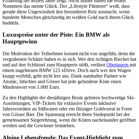
Erfahrung der letzten Jahre zeigt: Nicht immer haben die ersten
Nummern das meiste Glück. Der „Lifestyle Flüsterer“ weiß, dass
gerade diese Ungewissheit den besonderen Reiz ausmacht, wenn
hunderte Menschen gleichzeitig im weißen Gold nach ihrem Glück
buddeln.
Luxuspreise unter der Piste: Ein BMW als
Hauptgewinn
Die Motivation der Teilnehmer kommt nicht von ungefähr, denn die
vergrabenen Schätze haben es in sich. Wer den richtigen Riecher hat
und auf den Schlüssel zum Hauptpreis stößt, verlässt
Obertauern
mit
einem nagelneuen BMW 123 xDrive. Doch auch wer den Wagen
knapp verfehlt, geht nicht leer aus. Dank namhafter Partner wie
Atomic, hitschies und Gösser hat jede gefundene Kiste einen
Mindestwert von 1.000 Euro.
Zu den Highlights der diesjährigen Beute gehören hochwertige Ski-
Ausrüstungen, VIP-Tickets für exklusive Events inklusive
Jahresvorräten an Süßwaren oder ein flüssiger Goldvorrat in Form
von Gösser Bier. Die Spannung erreicht ihren Siedepunkt bei der
gemeinsamen Siegerehrung, wenn die Kisten nacheinander geöffnet
werden und die Gewinner feststehen.
Alpine Lebensfreude: Das Event-Highlight zum