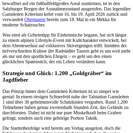
bewaffnet auf ein fußballfeldgroßes Areal zustürmen, ist in den
Salzburger Bergen der Ausnahmezustand ausgerufen. Das legendäre
Gamsleiten Kriterium kehrt vom 16. bis 19. April 2026 zurück und
verwandelt
Obertauern
bereits zum 18. Mal in ein Mekka für
moderne Schatzsucher.
Was einst als Geheimtipp für Einheimische begann, hat sich längst
zu einem alpinen Lifestyle-Event mit Kultcharakter entwickelt, bei
dem Abenteuerlust auf exklusives Skivergnügen trifft. Inmitten der
tiefverschneiten Kulisse der Radstädter Tauern geht es um weit mehr
als nur um den sportlichen Ehrgeiz – es geht um den einen
glücklichen Spatenstich, der ein Leben verändern kann.
Strategie und Glück: 1.200 „Goldgräber“ im
Jagdfieber
Das Prinzip hinter dem Gamsleiten Kriterium ist so simpel wie
genial: In einem riesigen Schneefeld nahe der Talstation Gamsleiten
1 sind über 30 geheimnisvolle Schatzkisten vergraben. Rund 1.200
Teilnehmer haben genau zweieinhalb Stunden Zeit, das Gelände zu
durchforsten. Dabei ist nicht nur pure Muskelkraft beim Graben
gefragt, sondern auch eine gehörige Portion Taktik.
Die Startreihenfolge wird bereits am Vortag ausgelost, doch die