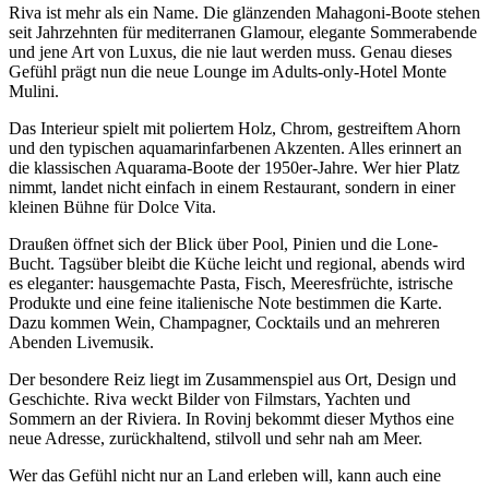
Riva ist mehr als ein Name. Die glänzenden Mahagoni-Boote stehen
seit Jahrzehnten für mediterranen Glamour, elegante Sommerabende
und jene Art von Luxus, die nie laut werden muss. Genau dieses
Gefühl prägt nun die neue Lounge im Adults-only-Hotel Monte
Mulini.
Das Interieur spielt mit poliertem Holz, Chrom, gestreiftem Ahorn
und den typischen aquamarinfarbenen Akzenten. Alles erinnert an
die klassischen Aquarama-Boote der 1950er-Jahre. Wer hier Platz
nimmt, landet nicht einfach in einem Restaurant, sondern in einer
kleinen Bühne für Dolce Vita.
Draußen öffnet sich der Blick über Pool, Pinien und die Lone-
Bucht. Tagsüber bleibt die Küche leicht und regional, abends wird
es eleganter: hausgemachte Pasta, Fisch, Meeresfrüchte, istrische
Produkte und eine feine italienische Note bestimmen die Karte.
Dazu kommen Wein, Champagner, Cocktails und an mehreren
Abenden Livemusik.
Der besondere Reiz liegt im Zusammenspiel aus Ort, Design und
Geschichte. Riva weckt Bilder von Filmstars, Yachten und
Sommern an der Riviera. In Rovinj bekommt dieser Mythos eine
neue Adresse, zurückhaltend, stilvoll und sehr nah am Meer.
Wer das Gefühl nicht nur an Land erleben will, kann auch eine