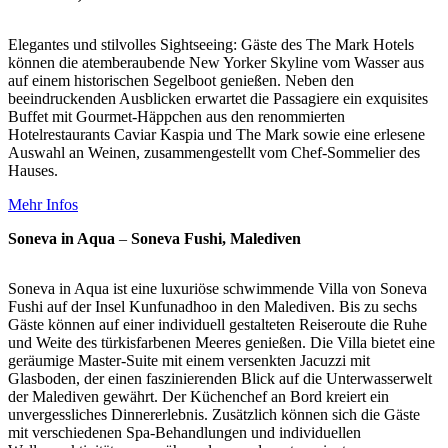
Elegantes und stilvolles Sightseeing: Gäste des The Mark Hotels
können die atemberaubende New Yorker Skyline vom Wasser aus
auf einem historischen Segelboot genießen. Neben den
beeindruckenden Ausblicken erwartet die Passagiere ein exquisites
Buffet mit Gourmet-Häppchen aus den renommierten
Hotelrestaurants Caviar Kaspia und The Mark sowie eine erlesene
Auswahl an Weinen, zusammengestellt vom Chef-Sommelier des
Hauses.
Mehr Infos
Soneva in Aqua
–
Soneva Fushi, Malediven
Soneva in Aqua ist eine luxuriöse schwimmende Villa von Soneva
Fushi auf der Insel Kunfunadhoo in den Malediven. Bis zu sechs
Gäste können auf einer individuell gestalteten Reiseroute die Ruhe
und Weite des türkisfarbenen Meeres genießen. Die Villa bietet eine
geräumige Master-Suite mit einem versenkten Jacuzzi mit
Glasboden, der einen faszinierenden Blick auf die Unterwasserwelt
der Malediven gewährt. Der Küchenchef an Bord kreiert ein
unvergessliches Dinnererlebnis. Zusätzlich können sich die Gäste
mit verschiedenen Spa-Behandlungen und individuellen