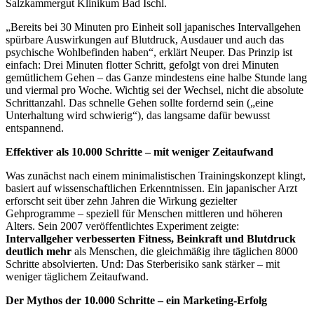
Salzkammergut Klinikum Bad Ischl.
„Bereits bei 30 Minuten pro Einheit soll japanisches Intervallgehen
spürbare Auswirkungen auf Blutdruck, Ausdauer und auch das
psychische Wohlbefinden haben“, erklärt Neuper. Das Prinzip ist
einfach: Drei Minuten flotter Schritt, gefolgt von drei Minuten
gemütlichem Gehen – das Ganze mindestens eine halbe Stunde lang
und viermal pro Woche. Wichtig sei der Wechsel, nicht die absolute
Schrittanzahl. Das schnelle Gehen sollte fordernd sein („eine
Unterhaltung wird schwierig“), das langsame dafür bewusst
entspannend.
Effektiver als 10.000 Schritte – mit weniger Zeitaufwand
Was zunächst nach einem minimalistischen Trainingskonzept klingt,
basiert auf wissenschaftlichen Erkenntnissen. Ein japanischer Arzt
erforscht seit über zehn Jahren die Wirkung gezielter
Gehprogramme – speziell für Menschen mittleren und höheren
Alters. Sein 2007 veröffentlichtes Experiment zeigte:
Intervallgeher verbesserten Fitness, Beinkraft und Blutdruck
deutlich mehr
als Menschen, die gleichmäßig ihre täglichen 8000
Schritte absolvierten. Und: Das Sterberisiko sank stärker – mit
weniger täglichem Zeitaufwand.
Der Mythos der 10.000 Schritte – ein Marketing-Erfolg