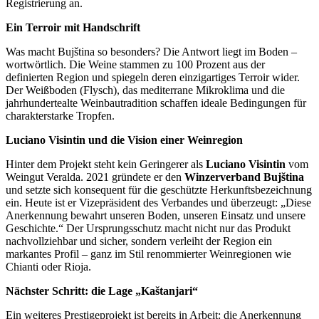
Registrierung an.
Ein Terroir mit Handschrift
Was macht Bujština so besonders? Die Antwort liegt im Boden –
wortwörtlich. Die Weine stammen zu 100 Prozent aus der
definierten Region und spiegeln deren einzigartiges Terroir wider.
Der Weißboden (Flysch), das mediterrane Mikroklima und die
jahrhundertealte Weinbautradition schaffen ideale Bedingungen für
charakterstarke Tropfen.
Luciano Visintin und die Vision einer Weinregion
Hinter dem Projekt steht kein Geringerer als
Luciano Visintin
vom
Weingut Veralda. 2021 gründete er den
Winzerverband Bujština
und setzte sich konsequent für die geschützte Herkunftsbezeichnung
ein. Heute ist er Vizepräsident des Verbandes und überzeugt: „Diese
Anerkennung bewahrt unseren Boden, unseren Einsatz und unsere
Geschichte.“ Der Ursprungsschutz macht nicht nur das Produkt
nachvollziehbar und sicher, sondern verleiht der Region ein
markantes Profil – ganz im Stil renommierter Weinregionen wie
Chianti oder Rioja.
Nächster Schritt: die Lage „Kaštanjari“
Ein weiteres Prestigeprojekt ist bereits in Arbeit: die Anerkennung