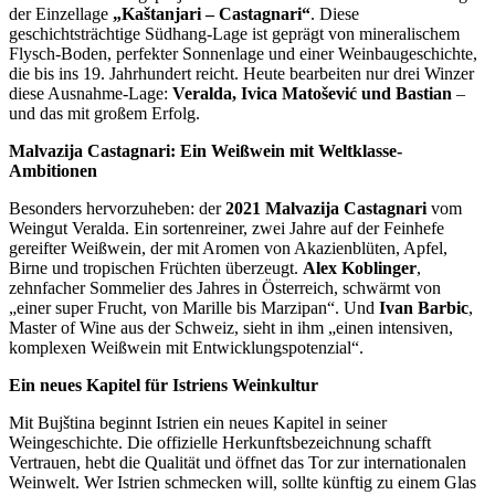
der Einzellage
„Kaštanjari – Castagnari“
. Diese
geschichtsträchtige Südhang-Lage ist geprägt von mineralischem
Flysch-Boden, perfekter Sonnenlage und einer Weinbaugeschichte,
die bis ins 19. Jahrhundert reicht. Heute bearbeiten nur drei Winzer
diese Ausnahme-Lage:
Veralda, Ivica Matošević und Bastian
–
und das mit großem Erfolg.
Malvazija Castagnari: Ein Weißwein mit Weltklasse-
Ambitionen
Besonders hervorzuheben: der
2021 Malvazija Castagnari
vom
Weingut Veralda. Ein sortenreiner, zwei Jahre auf der Feinhefe
gereifter Weißwein, der mit Aromen von Akazienblüten, Apfel,
Birne und tropischen Früchten überzeugt.
Alex Koblinger
,
zehnfacher Sommelier des Jahres in Österreich, schwärmt von
„einer super Frucht, von Marille bis Marzipan“. Und
Ivan Barbic
,
Master of Wine aus der Schweiz, sieht in ihm „einen intensiven,
komplexen Weißwein mit Entwicklungspotenzial“.
Ein neues Kapitel für Istriens Weinkultur
Mit Bujština beginnt Istrien ein neues Kapitel in seiner
Weingeschichte. Die offizielle Herkunftsbezeichnung schafft
Vertrauen, hebt die Qualität und öffnet das Tor zur internationalen
Weinwelt. Wer Istrien schmecken will, sollte künftig zu einem Glas