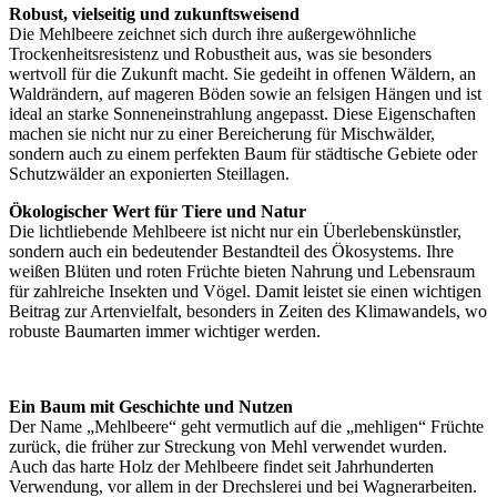
Robust, vielseitig und zukunftsweisend
Die Mehlbeere zeichnet sich durch ihre außergewöhnliche
Trockenheitsresistenz und Robustheit aus, was sie besonders
wertvoll für die Zukunft macht. Sie gedeiht in offenen Wäldern, an
Waldrändern, auf mageren Böden sowie an felsigen Hängen und ist
ideal an starke Sonneneinstrahlung angepasst. Diese Eigenschaften
machen sie nicht nur zu einer Bereicherung für Mischwälder,
sondern auch zu einem perfekten Baum für städtische Gebiete oder
Schutzwälder an exponierten Steillagen.
Ökologischer Wert für Tiere und Natur
Die lichtliebende Mehlbeere ist nicht nur ein Überlebenskünstler,
sondern auch ein bedeutender Bestandteil des Ökosystems. Ihre
weißen Blüten und roten Früchte bieten Nahrung und Lebensraum
für zahlreiche Insekten und Vögel. Damit leistet sie einen wichtigen
Beitrag zur Artenvielfalt, besonders in Zeiten des Klimawandels, wo
robuste Baumarten immer wichtiger werden.
Ein Baum mit Geschichte und Nutzen
Der Name „Mehlbeere“ geht vermutlich auf die „mehligen“ Früchte
zurück, die früher zur Streckung von Mehl verwendet wurden.
Auch das harte Holz der Mehlbeere findet seit Jahrhunderten
Verwendung, vor allem in der Drechslerei und bei Wagnerarbeiten.