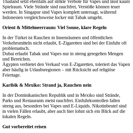
Thailand setzt ebenfalls auf strikte Verbote für Vapes und lässt kaum
Spielraum. Viele Strände sind rauchfrei, Verstöße können teuer
werden. In Singapur sind Vapes komplett untersagt, während
Indonesien vergleichsweise locker mit Tabak umgeht.
Orient & Mittelmeerraum: Viel Sonne, klare Regeln
In der Türkei ist Rauchen in Innenräumen und öffentlichen
Verkehrsmitteln nicht erlaubt, E-Zigaretten sind bei der Einfuhr oft
problematisch.
Dubai erlaubt Tabak und Vapes nur in streng geregelten Mengen
und Bereichen.
Ägypten verbietet den Verkauf von E-Zigaretten, toleriert das Vapen
aber häufig in Urlaubsregionen – mit Rücksicht auf religiöse
Feiertage.
Karibik & Mexiko: Strand ja, Rauchen nein
In der Dominikanischen Republik und in Mexiko sind Strände,
Parks und Restaurants meist rauchfrei. Einfuhrkontrollen fallen
streng aus, besonders bei Vapes und E-Liquids. Nikotinbeutel sind
in vielen Fällen erlaubt, aber auch hier lohnt sich ein Blick auf die
lokalen Regeln.
Gut vorbereitet reisen