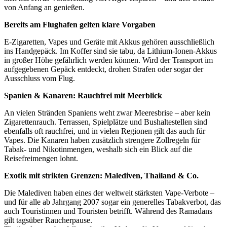
von Anfang an genießen.
Bereits am Flughafen gelten klare Vorgaben
E-Zigaretten, Vapes und Geräte mit Akkus gehören ausschließlich
ins Handgepäck. Im Koffer sind sie tabu, da Lithium-Ionen-Akkus
in großer Höhe gefährlich werden können. Wird der Transport im
aufgegebenen Gepäck entdeckt, drohen Strafen oder sogar der
Ausschluss vom Flug.
Spanien & Kanaren: Rauchfrei mit Meerblick
An vielen Stränden Spaniens weht zwar Meeresbrise – aber kein
Zigarettenrauch. Terrassen, Spielplätze und Bushaltestellen sind
ebenfalls oft rauchfrei, und in vielen Regionen gilt das auch für
Vapes. Die Kanaren haben zusätzlich strengere Zollregeln für
Tabak- und Nikotinmengen, weshalb sich ein Blick auf die
Reisefreimengen lohnt.
Exotik mit strikten Grenzen: Malediven, Thailand & Co.
Die Malediven haben eines der weltweit stärksten Vape-Verbote –
und für alle ab Jahrgang 2007 sogar ein generelles Tabakverbot, das
auch Touristinnen und Touristen betrifft. Während des Ramadans
gilt tagsüber Raucherpause.