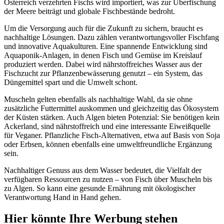
Österreich verzehrten Fischs wird importiert, was zur Überfischung
der Meere beiträgt und globale Fischbestände bedroht.
Um die Versorgung auch für die Zukunft zu sichern, braucht es
nachhaltige Lösungen. Dazu zählen verantwortungsvoller Fischfang
und innovative Aquakulturen. Eine spannende Entwicklung sind
Aquaponik-Anlagen, in denen Fisch und Gemüse im Kreislauf
produziert werden. Dabei wird nährstoffreiches Wasser aus der
Fischzucht zur Pflanzenbewässerung genutzt – ein System, das
Düngemittel spart und die Umwelt schont.
Muscheln gelten ebenfalls als nachhaltige Wahl, da sie ohne
zusätzliche Futtermittel auskommen und gleichzeitig das Ökosystem
der Küsten stärken. Auch Algen bieten Potenzial: Sie benötigen kein
Ackerland, sind nährstoffreich und eine interessante Eiweißquelle
für Veganer. Pflanzliche Fisch-Alternativen, etwa auf Basis von Soja
oder Erbsen, können ebenfalls eine umweltfreundliche Ergänzung
sein.
Nachhaltiger Genuss aus dem Wasser bedeutet, die Vielfalt der
verfügbaren Ressourcen zu nutzen – von Fisch über Muscheln bis
zu Algen. So kann eine gesunde Ernährung mit ökologischer
Verantwortung Hand in Hand gehen.
Hier könnte Ihre Werbung stehen